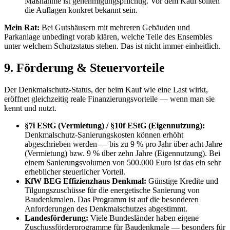
Maßnahme ist genehmigungspflichtig. Vor dem Kauf sollten
die Auflagen konkret bekannt sein.
Mein Rat:
Bei Gutshäusern mit mehreren Gebäuden und
Parkanlage unbedingt vorab klären, welche Teile des Ensembles
unter welchem Schutzstatus stehen. Das ist nicht immer einheitlich.
9. Förderung & Steuervorteile
Der Denkmalschutz-Status, der beim Kauf wie eine Last wirkt,
eröffnet gleichzeitig reale Finanzierungsvorteile — wenn man sie
kennt und nutzt.
§7i EStG (Vermietung) / §10f EStG (Eigennutzung):
Denkmalschutz-Sanierungskosten können erhöht
abgeschrieben werden — bis zu 9 % pro Jahr über acht Jahre
(Vermietung) bzw. 9 % über zehn Jahre (Eigennutzung). Bei
einem Sanierungsvolumen von 500.000 Euro ist das ein sehr
erheblicher steuerlicher Vorteil.
KfW BEG Effizienzhaus Denkmal:
Günstige Kredite und
Tilgungszuschüsse für die energetische Sanierung von
Baudenkmalen. Das Programm ist auf die besonderen
Anforderungen des Denkmalschutzes abgestimmt.
Landesförderung:
Viele Bundesländer haben eigene
Zuschussförderprogramme für Baudenkmale — besonders für