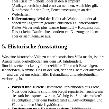
aber Risse im Scheitel oder in den Kämpfern
(Auflagerbereiche) sind ernst zu nehmen. Auch hier gilt:
Klopfprobe für den Putz, Feuchtemessungen an den
Widerlagern.
Kellernutzung:
Wird der Keller als Wohnraum oder als
beheizter Lagerraum genutzt, entstehen Feuchtekonflikte.
Kaltes Mauerwerk plus warme Innenluft = Kondensation.
Das ist keine Baufeuchte, sondern ein Nutzungsproblem —
aber es sieht genauso aus.
5. Historische Ausstattung
Was eine historische Villa zu einer historischen Villa macht, ist ihre
Ausstattung: Parkettböden aus dem 19. Jahrhundert,
Stuckkassettendecken, gründerzeitliche Türen mit Beschlägen,
Kachelöfen, Kamine. Das ist der Teil, der den Charakter ausmacht
— und der bei unsachgemäßer Behandlung unwiederbringlich
verloren geht.
Parkett und Dielen:
Historische Parkettböden aus Eiche,
Nuss oder Kirsche sind in der Regel reparierbar, auch wenn
sie stark beansprucht wirken. Wichtig ist: Sind sie trocken?
Feuchtigkeit unter dem Parkett führt zu Aufwölbungen und
Fäulnis an den Unterlagshölzern.
Stuckaturen und Kassettendecken:
Hohlliegende