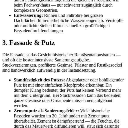
beim Fachwerkhaus — nur schwerer zugänglich durch
komplexere Geometrien.
Entwässerung:
Rinnen und Fallrohre bei großen
Dachflächen führen erhebliche Wassermengen ab. Verstopfte
oder undichte Stellen führen schnell zu großflächigen
Fassadendurchfeuchtungen.
3. Fassade & Putz
Die Fassade ist das Gesicht historischer Repräsentationsbauten —
und oft die kostenintensivste Sanierungsaufgabe.
Stuckverzierungen, profilierte Gesimse, Pilaster und Rustikasockel
sind handwerklich aufwendig in der Instandsetzung.
Standfestigkeit des Putzes:
Abgeplatzter oder hohlliegender
Putz ist mit einer einfachen Klopfprobe erkennbar. Ein
dumpfer Klang bedeutet: der Putz hat keinen Verbund mehr
mit dem Untergrund. Bei Stuckfassaden kann das bedeuten:
ganze Gesimse oder Ornamente müssen neu aufgebaut
werden.
Zementputz als Sanierungsfehler:
Viele historische
Fassaden wurden im 20. Jahrhundert mit Zementputz
überarbeitet. Zement ist dampfsperrend — die Feuchte, die
durch das Mauerwerk diffundieren will, staut sich darunter