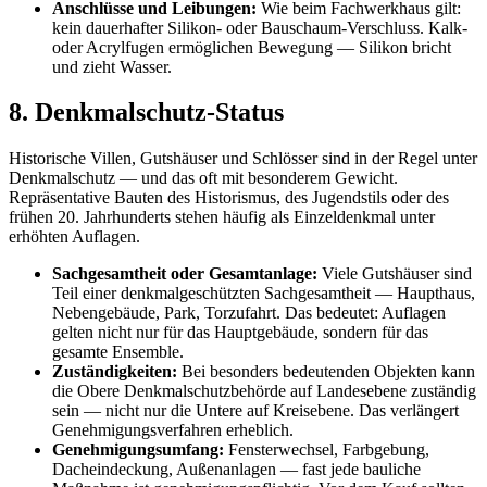
Anschlüsse und Leibungen:
Wie beim Fachwerkhaus gilt:
kein dauerhafter Silikon- oder Bauschaum-Verschluss. Kalk-
oder Acrylfugen ermöglichen Bewegung — Silikon bricht
und zieht Wasser.
8. Denkmalschutz-Status
Historische Villen, Gutshäuser und Schlösser sind in der Regel unter
Denkmalschutz — und das oft mit besonderem Gewicht.
Repräsentative Bauten des Historismus, des Jugendstils oder des
frühen 20. Jahrhunderts stehen häufig als Einzeldenkmal unter
erhöhten Auflagen.
Sachgesamtheit oder Gesamtanlage:
Viele Gutshäuser sind
Teil einer denkmalgeschützten Sachgesamtheit — Haupthaus,
Nebengebäude, Park, Torzufahrt. Das bedeutet: Auflagen
gelten nicht nur für das Hauptgebäude, sondern für das
gesamte Ensemble.
Zuständigkeiten:
Bei besonders bedeutenden Objekten kann
die Obere Denkmalschutzbehörde auf Landesebene zuständig
sein — nicht nur die Untere auf Kreisebene. Das verlängert
Genehmigungsverfahren erheblich.
Genehmigungsumfang:
Fensterwechsel, Farbgebung,
Dacheindeckung, Außenanlagen — fast jede bauliche