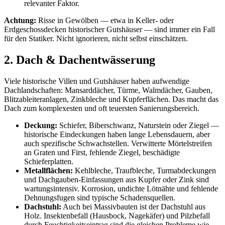
relevanter Faktor.
Achtung:
Risse in Gewölben — etwa in Keller- oder
Erdgeschossdecken historischer Gutshäuser — sind immer ein Fall
für den Statiker. Nicht ignorieren, nicht selbst einschätzen.
2. Dach & Dachentwässerung
Viele historische Villen und Gutshäuser haben aufwendige
Dachlandschaften: Mansarddächer, Türme, Walmdächer, Gauben,
Blitzableiteranlagen, Zinkbleche und Kupferflächen. Das macht das
Dach zum komplexesten und oft teuersten Sanierungsbereich.
Deckung:
Schiefer, Biberschwanz, Naturstein oder Ziegel —
historische Eindeckungen haben lange Lebensdauern, aber
auch spezifische Schwachstellen. Verwitterte Mörtelstreifen
an Graten und First, fehlende Ziegel, beschädigte
Schieferplatten.
Metallflächen:
Kehlbleche, Traufbleche, Turmabdeckungen
und Dachgauben-Einfassungen aus Kupfer oder Zink sind
wartungsintensiv. Korrosion, undichte Lötnähte und fehlende
Dehnungsfugen sind typische Schadensquellen.
Dachstuhl:
Auch bei Massivbauten ist der Dachstuhl aus
Holz. Insektenbefall (Hausbock, Nagekäfer) und Pilzbefall
durch Feuchtigkeitseintrag sind die gleichen Probleme wie