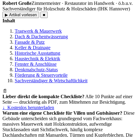
Robert Große
Zimmermeister · Restaurator im Handwerk · ö.b.u.v.
Sachverständiger für Holzschutz & Holzschäden (IHK Hannover)
▶
Artikel vorlesen
■
Inhalt
Tragwerk & Mauerwerk
Dach & Dachentwässerung
Fassade & Putz
Keller & Drainage
Historische Ausstattung
Haustechnik & Elektrik
Fenster & Anschlüsse
Denkmalschutz-Status
Förderung & Steuervorteile
Sachverständiger & Wirtschaftlichkeit
📄
Lieber direkt die kompakte Checkliste?
Alle 10 Punkte auf einer
Seite — druckfertig als PDF, zum Mitnehmen zur Besichtigung.
↓ Kostenlos herunterladen
Warum eine eigene Checkliste für Villen und Gutshäuser?
Diese
Gebäude unterscheiden sich grundlegend vom Fachwerkhaus:
massives Mauerwerk statt Holzkonstruktion, aufwendige
Stuckfassaden statt Sichtfachwerk, häufig komplexe
Dachlandschaften mit Mansarden, Türmen und Kupferblechen. Die