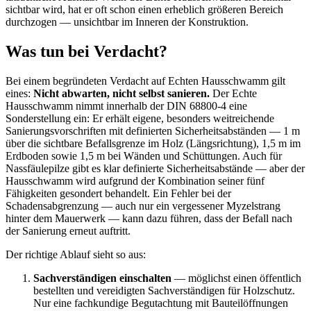
sichtbar wird, hat er oft schon einen erheblich größeren Bereich
durchzogen — unsichtbar im Inneren der Konstruktion.
Was tun bei Verdacht?
Bei einem begründeten Verdacht auf Echten Hausschwamm gilt
eines:
Nicht abwarten, nicht selbst sanieren.
Der Echte
Hausschwamm nimmt innerhalb der DIN 68800-4 eine
Sonderstellung ein: Er erhält eigene, besonders weitreichende
Sanierungsvorschriften mit definierten Sicherheitsabständen — 1 m
über die sichtbare Befallsgrenze im Holz (Längsrichtung), 1,5 m im
Erdboden sowie 1,5 m bei Wänden und Schüttungen. Auch für
Nassfäulepilze gibt es klar definierte Sicherheitsabstände — aber der
Hausschwamm wird aufgrund der Kombination seiner fünf
Fähigkeiten gesondert behandelt. Ein Fehler bei der
Schadensabgrenzung — auch nur ein vergessener Myzelstrang
hinter dem Mauerwerk — kann dazu führen, dass der Befall nach
der Sanierung erneut auftritt.
Der richtige Ablauf sieht so aus:
Sachverständigen einschalten
— möglichst einen öffentlich
bestellten und vereidigten Sachverständigen für Holzschutz.
Nur eine fachkundige Begutachtung mit Bauteilöffnungen