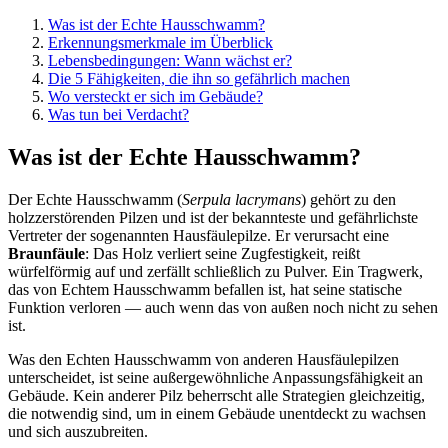
Was ist der Echte Hausschwamm?
Erkennungsmerkmale im Überblick
Lebensbedingungen: Wann wächst er?
Die 5 Fähigkeiten, die ihn so gefährlich machen
Wo versteckt er sich im Gebäude?
Was tun bei Verdacht?
Was ist der Echte Hausschwamm?
Der Echte Hausschwamm (
Serpula lacrymans
) gehört zu den
holzzerstörenden Pilzen und ist der bekannteste und gefährlichste
Vertreter der sogenannten Hausfäulepilze. Er verursacht eine
Braunfäule
: Das Holz verliert seine Zugfestigkeit, reißt
würfelförmig auf und zerfällt schließlich zu Pulver. Ein Tragwerk,
das von Echtem Hausschwamm befallen ist, hat seine statische
Funktion verloren — auch wenn das von außen noch nicht zu sehen
ist.
Was den Echten Hausschwamm von anderen Hausfäulepilzen
unterscheidet, ist seine außergewöhnliche Anpassungsfähigkeit an
Gebäude. Kein anderer Pilz beherrscht alle Strategien gleichzeitig,
die notwendig sind, um in einem Gebäude unentdeckt zu wachsen
und sich auszubreiten.