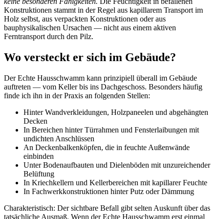
keine besonderen Fähigkeiten.
Die Feuchtigkeit in befallenen
Konstruktionen stammt in der Regel aus kapillarem Transport im
Holz selbst, aus verpackten Konstruktionen oder aus
bauphysikalischen Ursachen — nicht aus einem aktiven
Ferntransport durch den Pilz.
Wo versteckt er sich im Gebäude?
Der Echte Hausschwamm kann prinzipiell überall im Gebäude
auftreten — vom Keller bis ins Dachgeschoss. Besonders häufig
finde ich ihn in der Praxis an folgenden Stellen:
Hinter Wandverkleidungen, Holzpaneelen und abgehängten
Decken
In Bereichen hinter Türrahmen und Fensterlaibungen mit
undichten Anschlüssen
An Deckenbalkenköpfen, die in feuchte Außenwände
einbinden
Unter Bodenaufbauten und Dielenböden mit unzureichender
Belüftung
In Kriechkellern und Kellerbereichen mit kapillarer Feuchte
In Fachwerkkonstruktionen hinter Putz oder Dämmung
Charakteristisch: Der sichtbare Befall gibt selten Auskunft über das
tatsächliche Ausmaß. Wenn der Echte Hausschwamm erst einmal