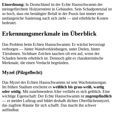
Einordnung:
In Deutschland ist der Echte Hausschwamm der
meistgefürchtete Holzzerstörer in Gebäuden. Sein Schadpotenzial ist
so hoch, dass ein bestätigter Befall in der Praxis fast immer eine
umfangreiche Sanierung nach sich zieht — und erhebliche Kosten
bedeutet.
Erkennungsmerkmale im Überblick
Das Problem beim Echten Hausschwamm: Er wächst bevorzugt
verborgen — hinter Wandverkleidungen, unter Dielen, hinter
Türrahmen. Sichtbare Zeichen tauchen oft erst auf, wenn der
Schaden bereits erheblich ist. Dennoch gibt es charakteristische
Merkmale, die einen Verdacht begründen.
Myzel (Pilzgeflecht)
Das Myzel des Echten Hausschwamms ist sein Wachstumsorgan.
Im frühen Stadium erscheint es
weißlich bis grau-weiß, wattig
oder seidig
. Mit zunehmendem Alter verfärbt es sich gelblich. Eine
wichtige Eigenschaft: Der Echte Hausschwamm ist
zugempfindlich
— er meidet Luftzug und bildet deshalb dichtes Oberflächenmyzel,
das zugfreie Räume für sich schafft. Das macht ihn schwer
auffindbar.