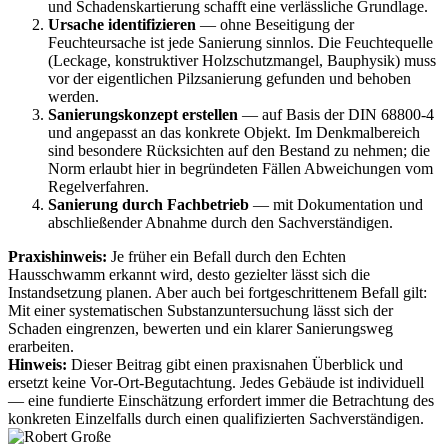
und Schadenskartierung schafft eine verlässliche Grundlage.
Ursache identifizieren
— ohne Beseitigung der
Feuchteursache ist jede Sanierung sinnlos. Die Feuchtequelle
(Leckage, konstruktiver Holzschutzmangel, Bauphysik) muss
vor der eigentlichen Pilzsanierung gefunden und behoben
werden.
Sanierungskonzept erstellen
— auf Basis der DIN 68800-4
und angepasst an das konkrete Objekt. Im Denkmalbereich
sind besondere Rücksichten auf den Bestand zu nehmen; die
Norm erlaubt hier in begründeten Fällen Abweichungen vom
Regelverfahren.
Sanierung durch Fachbetrieb
— mit Dokumentation und
abschließender Abnahme durch den Sachverständigen.
Praxishinweis:
Je früher ein Befall durch den Echten
Hausschwamm erkannt wird, desto gezielter lässt sich die
Instandsetzung planen. Aber auch bei fortgeschrittenem Befall gilt:
Mit einer systematischen Substanzuntersuchung lässt sich der
Schaden eingrenzen, bewerten und ein klarer Sanierungsweg
erarbeiten.
Hinweis:
Dieser Beitrag gibt einen praxisnahen Überblick und
ersetzt keine Vor-Ort-Begutachtung. Jedes Gebäude ist individuell
— eine fundierte Einschätzung erfordert immer die Betrachtung des
konkreten Einzelfalls durch einen qualifizierten Sachverständigen.