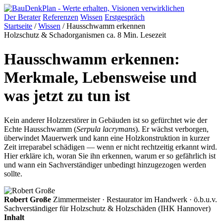
Der Berater
Referenzen
Wissen
Erstgespräch
Startseite
/
Wissen
/
Hausschwamm erkennen
Holzschutz & Schadorganismen
ca. 8 Min. Lesezeit
Hausschwamm erkennen:
Merkmale, Lebensweise und
was jetzt zu tun ist
Kein anderer Holzzerstörer in Gebäuden ist so gefürchtet wie der
Echte Hausschwamm (
Serpula lacrymans
). Er wächst verborgen,
überwindet Mauerwerk und kann eine Holzkonstruktion in kurzer
Zeit irreparabel schädigen — wenn er nicht rechtzeitig erkannt wird.
Hier erkläre ich, woran Sie ihn erkennen, warum er so gefährlich ist
und wann ein Sachverständiger unbedingt hinzugezogen werden
sollte.
Robert Große
Zimmermeister · Restaurator im Handwerk · ö.b.u.v.
Sachverständiger für Holzschutz & Holzschäden (IHK Hannover)
Inhalt