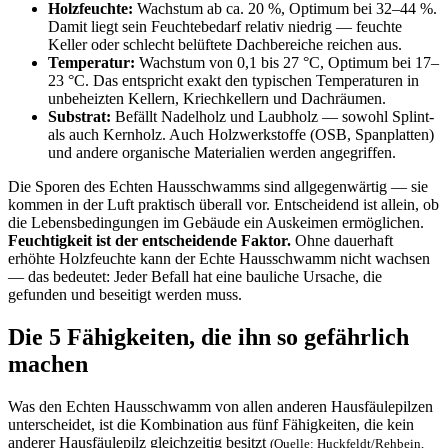
Holzfeuchte:
Wachstum ab ca. 20 %, Optimum bei 32–44 %.
Damit liegt sein Feuchtebedarf relativ niedrig — feuchte
Keller oder schlecht belüftete Dachbereiche reichen aus.
Temperatur:
Wachstum von 0,1 bis 27 °C, Optimum bei 17–
23 °C. Das entspricht exakt den typischen Temperaturen in
unbeheizten Kellern, Kriechkellern und Dachräumen.
Substrat:
Befällt Nadelholz und Laubholz — sowohl Splint-
als auch Kernholz. Auch Holzwerkstoffe (OSB, Spanplatten)
und andere organische Materialien werden angegriffen.
Die Sporen des Echten Hausschwamms sind allgegenwärtig — sie
kommen in der Luft praktisch überall vor. Entscheidend ist allein, ob
die Lebensbedingungen im Gebäude ein Auskeimen ermöglichen.
Feuchtigkeit ist der entscheidende Faktor.
Ohne dauerhaft
erhöhte Holzfeuchte kann der Echte Hausschwamm nicht wachsen
— das bedeutet: Jeder Befall hat eine bauliche Ursache, die
gefunden und beseitigt werden muss.
Die 5 Fähigkeiten, die ihn so gefährlich
machen
Was den Echten Hausschwamm von allen anderen Hausfäulepilzen
unterscheidet, ist die Kombination aus fünf Fähigkeiten, die kein
anderer Hausfäulepilz gleichzeitig besitzt
(Quelle: Huckfeldt/Rehbein,