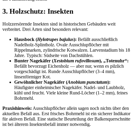
3. Holzschutz: Insekten
Holzzersörende Insekten sind in historischen Gebäuden weit
verbreitet. Drei Arten sind besonders relevant:
Hausbock (
Hylotrupes bajulus
):
Befällt ausschließlich
Nadelholz-Splintholz. Ovale Ausschlupflöcher mit
Rippelmarken, zylindrische Kotwalzen. Larvenstadium bis 18
Jahre. Typisch: Südseite von Dachstühlen.
Bunter Nagekäfer (
Xestobium rufovillosum
), „Totenuhr“:
Befällt bevorzugt Eichenholz — aber nur, wenn es pilzlich
vorgeschädigt ist. Runde Ausschlupflöcher (3–4 mm),
linsenförmiger Kot.
Gewöhnlicher Nagekäfer (
Anobium punctatum
):
Häufigster einheimischer Nagekäfer. Nadel- und Laubholz,
kühl und feucht. Viele kleine Rund-Löcher (1–2 mm), feines
Bohrmehl.
Praxishinweis:
Ausschlupflöcher allein sagen noch nichts über den
aktuellen Befall aus. Erst frisches Bohrmehl ist ein sicherer Indikator
für aktiven Befall. Eine statische Beurteilung der Balkenquerschnitte
ist bei älterem Insektenbefall immer notwendig.