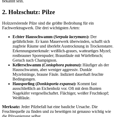
bekannt sein.
2. Holzschutz: Pilze
Holzzersörende Pilze sind die größte Bedrohung für ein
Fachwerktragwerk. Die drei wichtigsten Arten:
Echter Hausschwamm (
Serpula lacrymans
):
Der
gefährlichste. Er kann Mauerwerk überwinden, schafft sich
zugfreie Räume und überlebt Austrocknung in Trockenstarre.
Erkennungsmerkmale: weißlich-graues, watteartiges Myzel;
rostbrauner Sporenpuder; Braunfäule mit Würfelbruch;
Geruch nach Champignon.
Kellerschwamm (
Coniophora puteana
):
Häufiger als der
Hausschwamm, aber weniger aggressiv. Dunkle
Myzelstränge, braune Fäule. Indiziert dauerhaft feuchte
Bedingungen.
Hausporling (
Donkioporia expansa
):
Kommt fast
ausschließlich an Eichenholz vor. Oft mit dem Bunten
Nagekäfer vergesellschaftet. Flächiger, weißer Fruchtkopf;
Weißfäule.
Merksatz:
Jeder Pilzbefall hat eine bauliche Ursache. Die
Feuchtequelle zu finden und zu beseitigen ist genauso wichtig wie
die Pilzsanierung selbst.