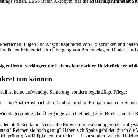
eitrags stehen. LESS ist ein Akronym, das die
Materialprüfanstalt St
Eckbereichen, Fugen und Anschlusspunkten von Holzbrücken und halte
pfindlichen Eckbereiche im Übergang von Bodenbelag zu Binder. Und a
 entfernt, verlängert die Lebensdauer seiner Holzbrücke erhebli
nkret tun können
all ist keine aufwendige Sanierung, sondern regelmäßige Pflege:
h — im Spätherbst nach dem Laubfall und im Frühjahr nach der Schne
 Widerlagerpunkte, die Übergänge vom Gehbelag zum Binder und die Br
tellen abfließen kann. Verstopfte Entwässerungsöffnungen oder aufgest
takt? Reichen sie hoch genug? Haben sich Spalte gebildet, durch die 
chtprüfung Auffälligkeiten feststellen — insbesondere weiche Holzbere