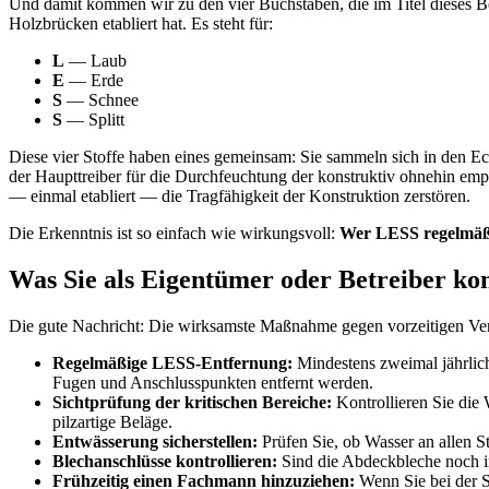
Und damit kommen wir zu den vier Buchstaben, die im Titel dieses B
Holzbrücken etabliert hat. Es steht für:
L
— Laub
E
— Erde
S
— Schnee
S
— Splitt
Diese vier Stoffe haben eines gemeinsam: Sie sammeln sich in den 
der Haupttreiber für die Durchfeuchtung der konstruktiv ohnehin em
— einmal etabliert — die Tragfähigkeit der Konstruktion zerstören.
Die Erkenntnis ist so einfach wie wirkungsvoll:
Wer LESS regelmäßig
Was Sie als Eigentümer oder Betreiber ko
Die gute Nachricht: Die wirksamste Maßnahme gegen vorzeitigen Verf
Regelmäßige LESS-Entfernung:
Mindestens zweimal jährlic
Fugen und Anschlusspunkten entfernt werden.
Sichtprüfung der kritischen Bereiche:
Kontrollieren Sie die
pilzartige Beläge.
Entwässerung sicherstellen:
Prüfen Sie, ob Wasser an allen S
Blechanschlüsse kontrollieren:
Sind die Abdeckbleche noch in
Frühzeitig einen Fachmann hinzuziehen:
Wenn Sie bei der Si