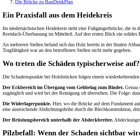
Die Brücke zu BauDenkPlan
Ein Praxisfall aus dem Heidekreis
Im niedersächsischen Heidekreis steht eine Fußgängerbrücke, die in d
Reetdach-Überbauung im Mittelteil. Auf den ersten Blick ein solides
An mehreren Stellen befand sich das Holz bereits in der finalen Ab
Tragfähigkeit war an den betroffenen Stellen nicht mehr gegeben.
Wo treten die Schäden typischerweise auf?
Die Schadenspunkte bei Holzbrücken folgen einem wiederkehrenden M
Der Eckbereich im Übergang vom Gehbelag zum Binder.
Genau do
zugänglich und wird bei der Reinigung oft übersehen. Die Folge: da
Die Widerlagerpunkte.
Hier, wo die Brücke auf dem Fundament auflie
eine ausreichende Abdichtungshöhe durch die Blechkonstruktion, drin
Der Brüstungsbereich unterhalb der Abdeckbretter.
Abdeckungen s
Pilzbefall: Wenn der Schaden sichtbar wird,