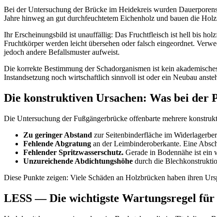
Bei der Untersuchung der Brücke im Heidekreis wurden Dauerporens
Jahre hinweg an gut durchfeuchtetem Eichenholz und bauen die Holzs
Ihr Erscheinungsbild ist unauffällig: Das Fruchtfleisch ist hell bis h
Fruchtkörper werden leicht übersehen oder falsch eingeordnet. Verwe
jedoch andere Befallsmuster aufweist.
Die korrekte Bestimmung der Schadorganismen ist kein akademisches D
Instandsetzung noch wirtschaftlich sinnvoll ist oder ein Neubau ansteh
Die konstruktiven Ursachen: Was bei der
Die Untersuchung der Fußgängerbrücke offenbarte mehrere konstrukti
Zu geringer Abstand
zur Seitenbinderfläche im Widerlagerber
Fehlende Abgratung
an der Leimbinderoberkante. Eine Abschrä
Fehlender Spritzwasserschutz.
Gerade in Bodennähe ist ein 
Unzureichende Abdichtungshöhe
durch die Blechkonstruktio
Diese Punkte zeigen: Viele Schäden an Holzbrücken haben ihren Ursp
LESS — Die wichtigste Wartungsregel für