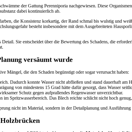
chwämme der Gattung Perenniporia nachgewiesen. Diese Organismen ve
ubstanz dabei kontinuierlich ab.
olzfarben, die Konsistenz korkartig, der Rand schmal bis wulstig und we
chslungsgefahr besteht insbesondere mit dem Ausgebreiteten Hausporlin
etail. Sie entscheidet über die Bewertung des Schadens, die erforder
t.
 Planung versäumt wurde
ve Mängel, die den Schaden begünstigt oder sogar verursacht haben:
eich. Dadurch konnte Wasser nicht abfließen und stand dauerhaft am H
gung von mindestens 15 Grad hätte dafür gesorgt, dass Wasser seitlich 
wirksamer Schutz gegen aufprallendes Regenwasser unverzichtbar.
n im Spritzwasserbereich. Das Blech reichte schlicht nicht hoch genug
rung nicht im Material, sondern in der Detailplanung und Ausführung 
 Holzbrücken