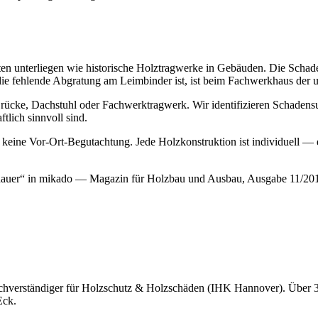
 unterliegen wie historische Holztragwerke in Gebäuden. Die Schadens
 die fehlende Abgratung am Leimbinder ist, ist beim Fachwerkhaus der
cke, Dachstuhl oder Fachwerktragwerk. Wir identifizieren Schadensu
tlich sinnvoll sind.
 keine Vor-Ort-Begutachtung. Jede Holzkonstruktion ist individuell — 
dauer“ in mikado — Magazin für Holzbau und Ausbau, Ausgabe 11/2018
Sachverständiger für Holzschutz & Holzschäden (IHK Hannover). Über 3
Eck.