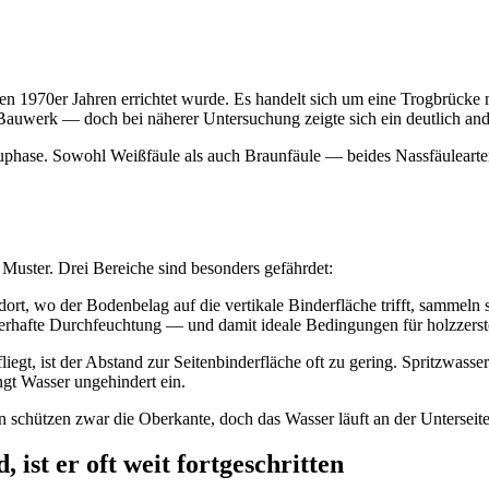
en 1970er Jahren errichtet wurde. Es handelt sich um eine Trogbrücke m
 Bauwerk — doch bei näherer Untersuchung zeigte sich ein deutlich and
bauphase. Sowohl Weißfäule als auch Braunfäule — beides Nassfäulearte
uster. Drei Bereiche sind besonders gefährdet:
rt, wo der Bodenbelag auf die vertikale Binderfläche trifft, sammeln
uerhafte Durchfeuchtung — und damit ideale Bedingungen für holzzerst
gt, ist der Abstand zur Seitenbinderfläche oft zu gering. Spritzwasser
gt Wasser ungehindert ein.
chützen zwar die Oberkante, doch das Wasser läuft an der Unterseite 
 ist er oft weit fortgeschritten