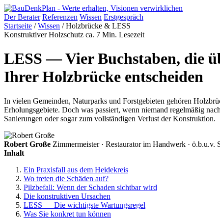
Der Berater
Referenzen
Wissen
Erstgespräch
Startseite
/
Wissen
/
Holzbrücke & LESS
Konstruktiver Holzschutz
ca. 7 Min. Lesezeit
LESS — Vier Buchstaben, die ü
Ihrer Holzbrücke entscheiden
In vielen Gemeinden, Naturparks und Forstgebieten gehören Holzbrü
Erholungsgebiete. Doch was passiert, wenn niemand regelmäßig nac
Sanierungen oder sogar zum vollständigen Verlust der Konstruktion.
Robert Große
Zimmermeister · Restaurator im Handwerk · ö.b.u.v.
Inhalt
Ein Praxisfall aus dem Heidekreis
Wo treten die Schäden auf?
Pilzbefall: Wenn der Schaden sichtbar wird
Die konstruktiven Ursachen
LESS — Die wichtigste Wartungsregel
Was Sie konkret tun können